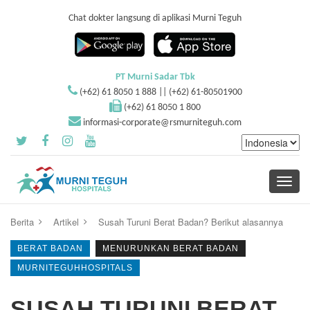
Chat dokter langsung di aplikasi Murni Teguh
PT Murni Sadar Tbk
(+62) 61 8050 1 888 || (+62) 61-80501900
(+62) 61 8050 1 800
informasi-corporate@rsmurniteguh.com
Toggle
navigati
Berita
Artikel
Susah Turuni Berat Badan? Berikut alasannya
BERAT BADAN
MENURUNKAN BERAT BADAN
MURNITEGUHHOSPITALS
SUSAH TURUNI BERAT